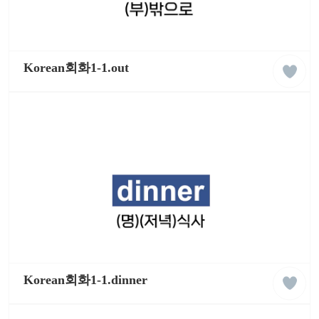
liked
케
클
이
Korean회화1-1.out
래
팝
스
잉
글
리
쉬
학
습
동
영
상
liked
케
클
이
Korean회화1-1.dinner
래
팝
스
잉
글