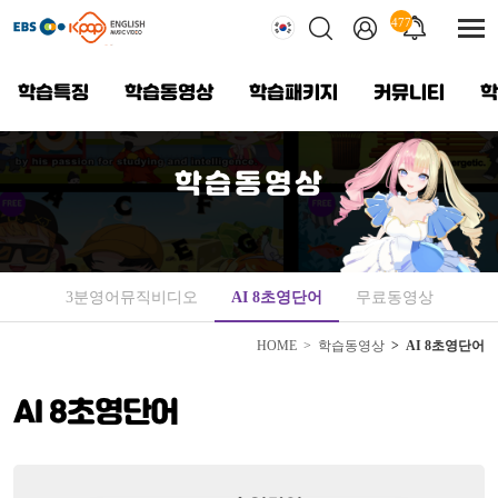
메
뉴
477
전
건
체
너
메
뛰
학습특징
학습동영상
학습패키지
커뮤니티
학
기
한국어
뉴
보
기
영어
학습동영상
중국어
베트남어
3분영어뮤직비디오
AI 8초영단어
무료동영상
HOME
학습동영상
AI 8초영단어
AI 8초영단어