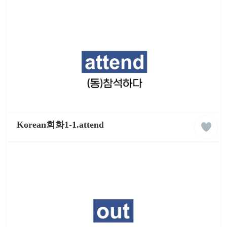
리
쉬
학
습
동
영
상
liked
케
클
이
Korean회화1-1.attend
래
팝
스
잉
글
리
쉬
학
습
동
영
상