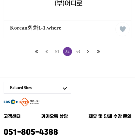
liked
케
클
이
Korean회화1-1.where
래
팝
스
잉
글
리
쉬
첫
이
다
마
51
52
53
학
페
전
음
지
습
동
이
페
페
막
영
상
지
이
이
페
Related Sites
로
지
지
이
로
로
지
케
로
이
고객센터
카카오톡 상담
제휴 및 단체 수강 문의
팝
잉
051-805-4388