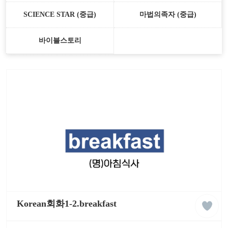
SCIENCE STAR (중급)
마법의족자 (중급)
바이블스토리
liked
케
클
이
Korean회화1-2.breakfast
래
팝
스
잉
글