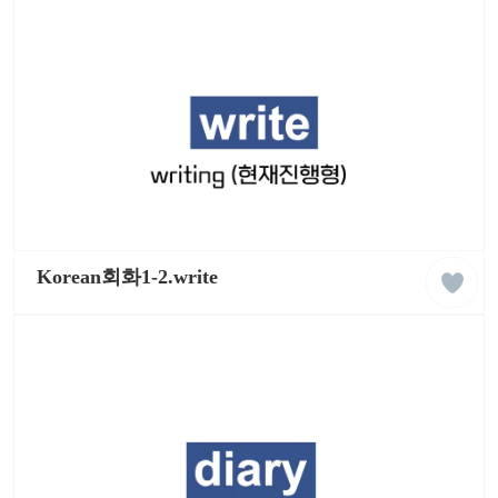
리
쉬
학
습
동
영
상
liked
케
클
이
Korean회화1-2.write
래
팝
스
잉
글
리
쉬
학
습
동
영
상