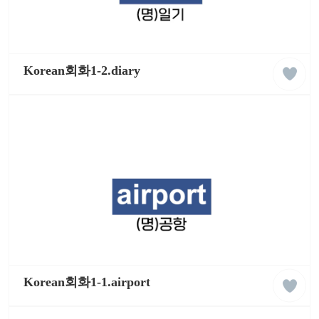
liked
케
클
이
Korean회화1-2.diary
래
팝
스
잉
글
리
쉬
학
습
동
영
상
liked
케
클
이
Korean회화1-1.airport
래
팝
스
잉
글