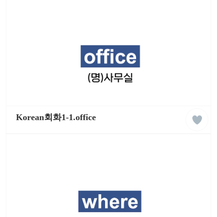
리
쉬
학
습
동
영
상
liked
케
클
이
Korean회화1-1.office
래
팝
스
잉
글
리
쉬
학
습
동
영
상