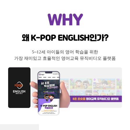
학
학
습
습
동
동
WHY
영
영
상
상
왜 K-POP ENGLISH인가?
5~12세 아이들의 영어 학습을 위한
가장 재미있고 효율적인 영어교육 뮤직비디오 플랫폼