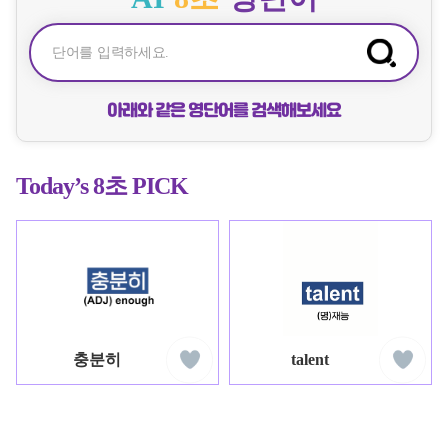
검
색
아래와 같은 영단어를 검색해보세요
Today’s 8초 PICK
ed
liked
liked
케
케
클
클
이
이
충분히
talent
래
래
팝
팝
스
스
잉
잉
글
글
리
리
쉬
쉬