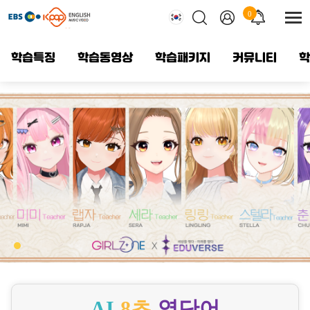
icon-character04
메
0
전
뉴
체
건
메
너
학습특징
학습동영상
학습패키지
커뮤니티
학
뛰
한국어
뉴
기
보
기
영어
중국어
베트남어
AI
8초
영단어