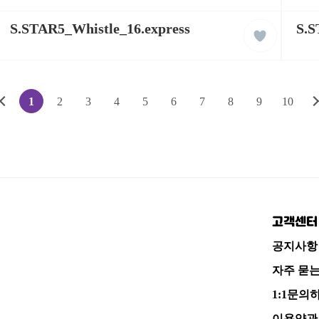
케
케
liked
이
S.STAR5_Whistle_16.express
이
S.S
클
팝
팝
래
잉
잉
스
글
글
리
리
쉬
쉬
학
학
이
1
2
3
4
5
6
7
8
9
10
습
습
동
동
전
영
영
상
상
페
이
지
고객센터
로
공지사항
자주 묻
1:1문의
이용약관