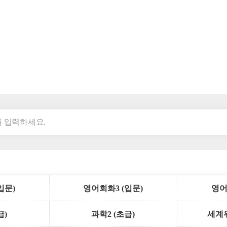
입문)
영어회화3 (입문)
영어
급)
과학2 (초급)
세계위