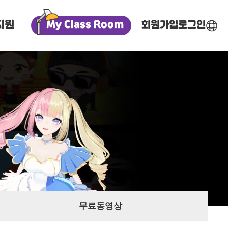
지원
My Class Room
회원가입
로그인
한국어
영어
중국어
베트남어
무료동영상