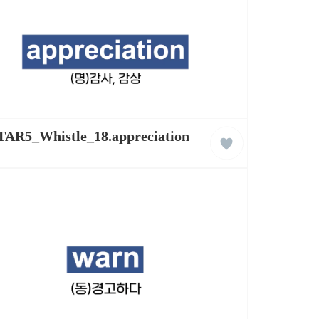
liked
TAR5_Whistle_18.appreciation
클
래
스