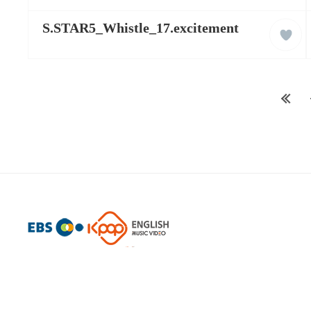
케
liked
이
S.STAR5_Whistle_17.excitement
클
팝
래
잉
스
글
리
쉬
학
첫
습
동
페
영
상
이
지
로
케
이
팝
잉
글