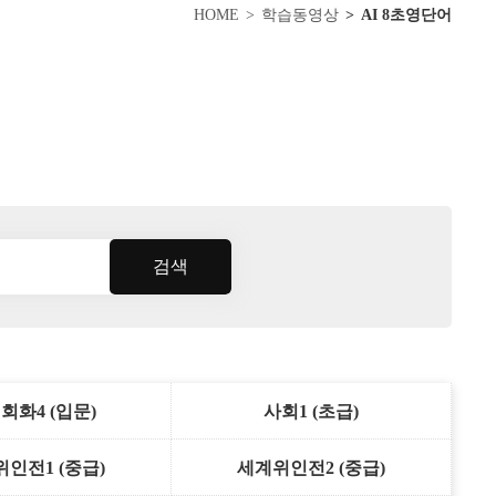
HOME
학습동영상
AI 8초영단어
검색
회화4 (입문)
사회1 (초급)
인전1 (중급)
세계위인전2 (중급)