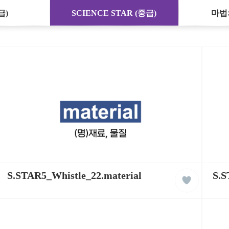
급)
SCIENCE STAR (중급)
마법
케
케
liked
이
S.STAR5_Whistle_22.material
이
S.S
클
팝
팝
래
잉
잉
스
글
글
리
리
쉬
쉬
학
학