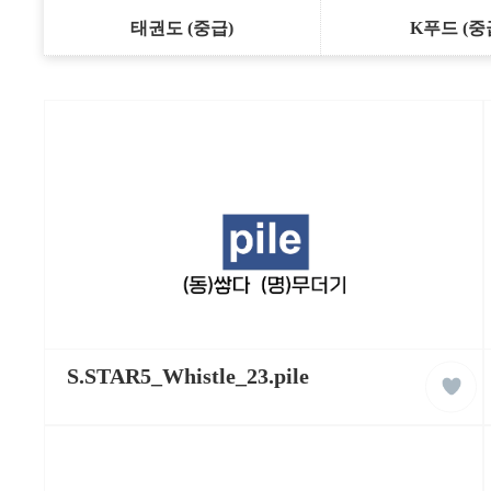
태권도 (중급)
K푸드 (중
케
liked
이
S.STAR5_Whistle_23.pile
클
팝
래
잉
스
글
리
쉬
학