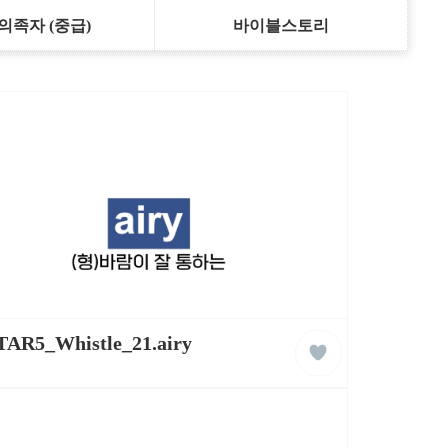
의족자 (중급)
바이블스토리
liked
TAR5_Whistle_21.airy
클
래
스