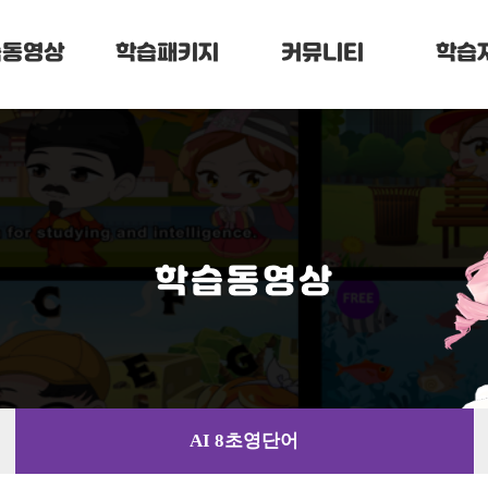
습동영상
학습패키지
커뮤니티
학습
학습동영상
AI 8초영단어