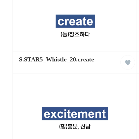
습
동
영
상
케
liked
이
S.STAR5_Whistle_20.create
클
팝
래
잉
스
글
리
쉬
학
습
동
영
상