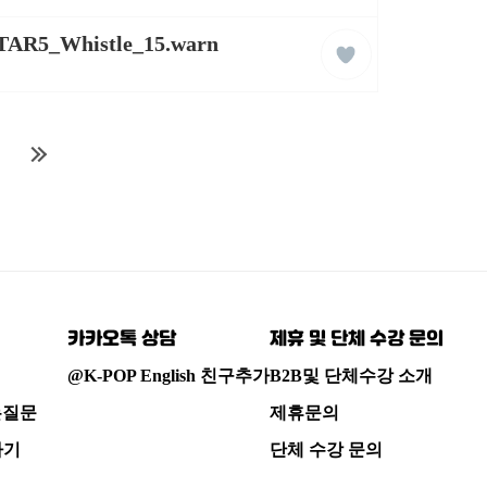
liked
TAR5_Whistle_15.warn
클
래
스
다
마
음
지
페
막
이
페
지
이
카카오톡 상담
제휴 및 단체 수강 문의
로
지
로
@K-POP English 친구추가
B2B및 단체수강 소개
는질문
제휴문의
하기
단체 수강 문의