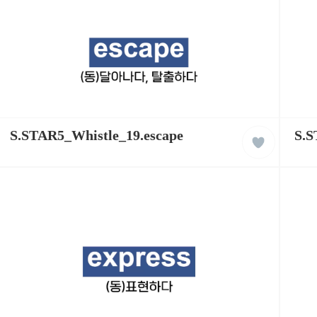
습
습
동
동
영
영
상
상
케
케
liked
이
S.STAR5_Whistle_19.escape
이
S.S
클
팝
팝
래
잉
잉
스
글
글
리
리
쉬
쉬
학
학
습
습
동
동
영
영
상
상